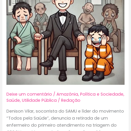
Deixe um comentário
/
Amazônia
,
Política e Sociedade
,
Saúde
,
Utilidade Pública
/
Redação
Denison Vilar, socorrista do SAMU e líder do movimento
“Todos pela Saúde”, denuncia a retirada de um
enfermeiro do primeiro atendimento na triagem do