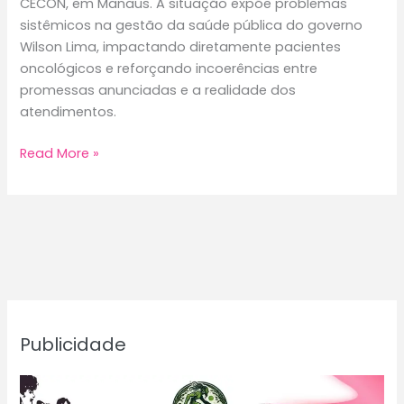
CECON, em Manaus. A situação expõe problemas
sistêmicos na gestão da saúde pública do governo
Wilson Lima, impactando diretamente pacientes
oncológicos e reforçando incoerências entre
promessas anunciadas e a realidade dos
atendimentos.
Retirada
Read More »
de
enfermeiro
na
triagem
do
CECON
revela
falhas
Publicidade
na
saúde
pública