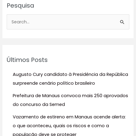
Pesquisa
P
e
s
q
u
Últimos Posts
i
s
Augusto Cury candidato à Presidência da República
a
surpreende cenário político brasileiro
r
Prefeitura de Manaus convoca mais 250 aprovados
p
do concurso da Semed
o
r
Vazamento de estireno em Manaus acende alerta:
:
o que aconteceu, quais os riscos e como a
população deve se proteger