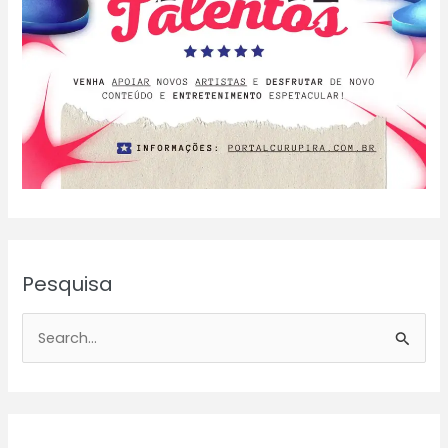
Pesquisa
P
e
s
q
u