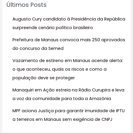
Últimos Posts
i
s
Augusto Cury candidato à Presidência da República
a
surpreende cenário político brasileiro
r
Prefeitura de Manaus convoca mais 250 aprovados
p
do concurso da Semed
o
r
Vazamento de estireno em Manaus acende alerta:
:
o que aconteceu, quais os riscos e como a
população deve se proteger
Manaquiri em Ação estreia na Rádio Curupira e leva
a voz da comunidade para toda a Amazônia
MPF aciona Justiça para garantir imunidade de IPTU
a terreiros em Manaus sem exigência de CNPJ