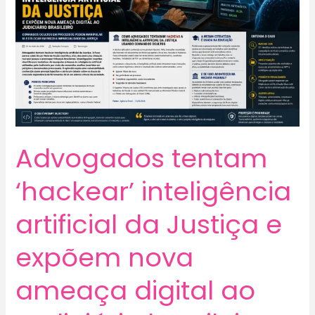
Advogados tentam
‘hackear’ inteligência
artificial da Justiça e
expõem nova
ameaça digital ao