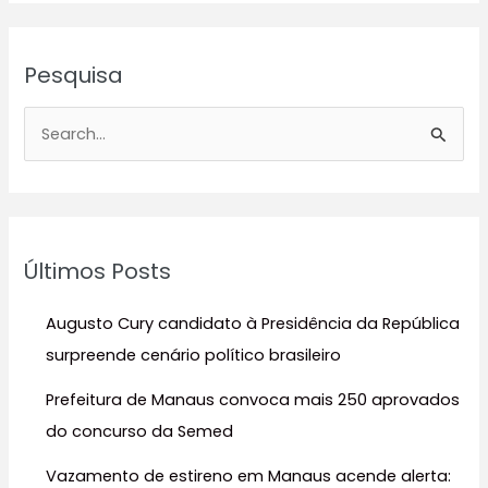
Pesquisa
P
e
s
q
u
Últimos Posts
i
s
Augusto Cury candidato à Presidência da República
a
surpreende cenário político brasileiro
r
Prefeitura de Manaus convoca mais 250 aprovados
p
do concurso da Semed
o
r
Vazamento de estireno em Manaus acende alerta: