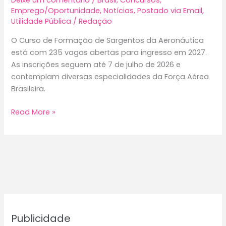
Deixe um comentário
/
Brasil
,
Concursos
,
Emprego/Oportunidade
,
Notícias
,
Postado via Email
,
Utilidade Pública
/
Redação
O Curso de Formação de Sargentos da Aeronáutica
está com 235 vagas abertas para ingresso em 2027.
As inscrições seguem até 7 de julho de 2026 e
contemplam diversas especialidades da Força Aérea
Brasileira.
Curso
Read More »
de
Formação
de
Sargentos
da
Aeronáutica
abre
235
Publicidade
vagas