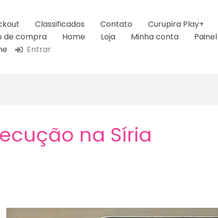
ckout
Classificados
Contato
Curupira Play+
ão de compra
Home
Loja
Minha conta
Painel
ne
Entrar
ecução na Síria