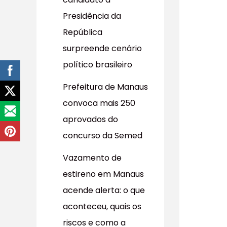
r
Presidência da
p
República
o
surpreende cenário
r
político brasileiro
:
Prefeitura de Manaus
convoca mais 250
aprovados do
concurso da Semed
Vazamento de
estireno em Manaus
acende alerta: o que
aconteceu, quais os
riscos e como a