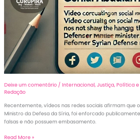
Deixe um comentário
/
Internacional
,
Justiça
,
Política 
Redação
Recentemente, vídeos nas redes sociais afirmam que o 
Ministro da Defesa da Síria, foi enforcado publicament
falsas e não possuem embasamento.
General
Read More »