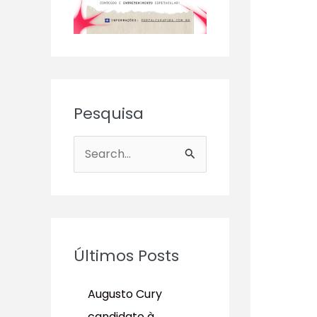
Pesquisa
P
e
s
q
u
Últimos Posts
i
s
Augusto Cury
a
candidato à