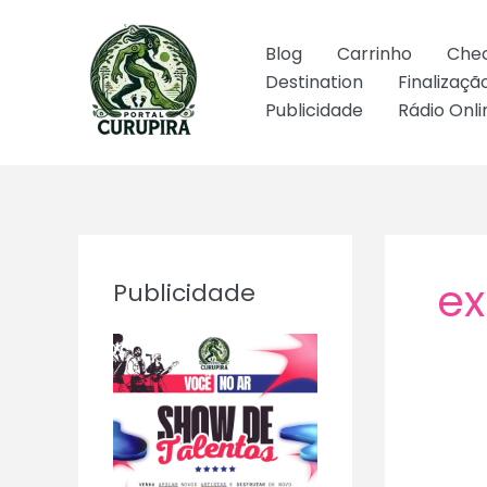
Ir
para
Blog
Carrinho
Che
o
Destination
Finalizaç
conteúdo
Publicidade
Rádio Onli
ex
Publicidade