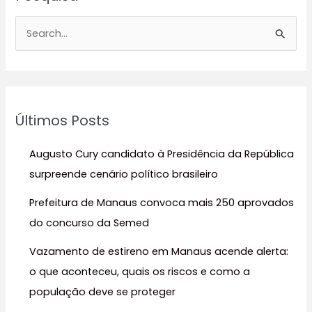
P
e
s
q
u
Últimos Posts
i
s
Augusto Cury candidato à Presidência da República
a
surpreende cenário político brasileiro
r
Prefeitura de Manaus convoca mais 250 aprovados
p
do concurso da Semed
o
r
Vazamento de estireno em Manaus acende alerta:
:
o que aconteceu, quais os riscos e como a
população deve se proteger