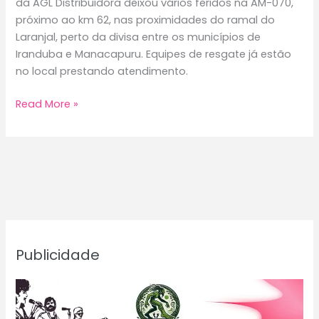
da AGL Distribuidora deixou vários feridos na AM-070,
próximo ao km 62, nas proximidades do ramal do
Laranjal, perto da divisa entre os municípios de
Iranduba e Manacapuru. Equipes de resgate já estão
no local prestando atendimento.
Acidente
Read More »
na
AM-
070
deixa
vários
feridos
próximo
à
Publicidade
divisa
entre
Iranduba
e