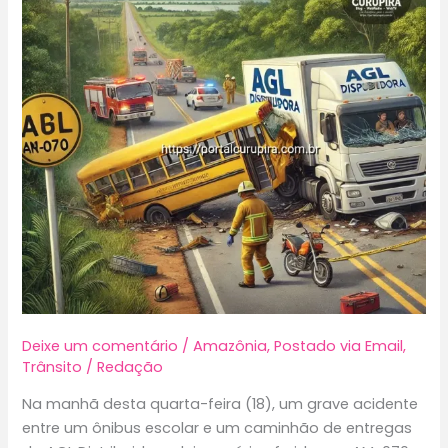
Deixe um comentário
/
Amazônia
,
Postado via Email
,
Trânsito
/
Redação
Na manhã desta quarta-feira (18), um grave acidente
entre um ônibus escolar e um caminhão de entregas