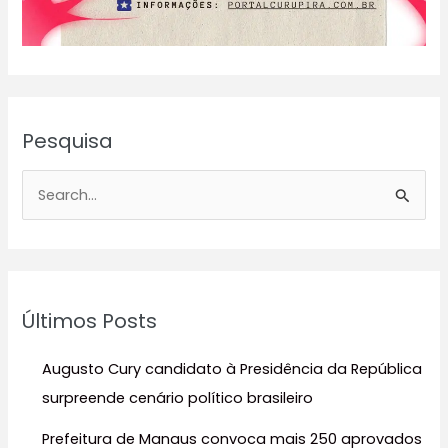
Pesquisa
P
e
s
q
u
Últimos Posts
i
s
Augusto Cury candidato à Presidência da República
a
surpreende cenário político brasileiro
r
Prefeitura de Manaus convoca mais 250 aprovados
p