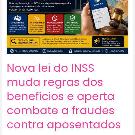
Nova lei do INSS
muda regras dos
benefícios e aperta
combate a fraudes
contra aposentados