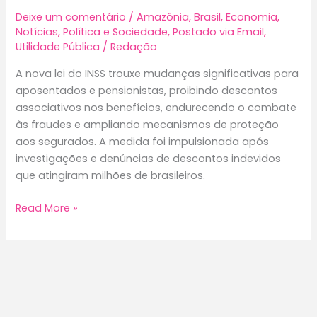
Deixe um comentário
/
Amazônia
,
Brasil
,
Economia
,
Notícias
,
Política e Sociedade
,
Postado via Email
,
Utilidade Pública
/
Redação
A nova lei do INSS trouxe mudanças significativas para
aposentados e pensionistas, proibindo descontos
associativos nos benefícios, endurecendo o combate
às fraudes e ampliando mecanismos de proteção
aos segurados. A medida foi impulsionada após
investigações e denúncias de descontos indevidos
que atingiram milhões de brasileiros.
Nova
Read More »
lei
do
INSS
muda
regras
dos