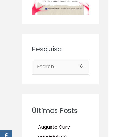
Pesquisa
P
e
s
q
u
Últimos Posts
i
s
Augusto Cury
a
candidato à