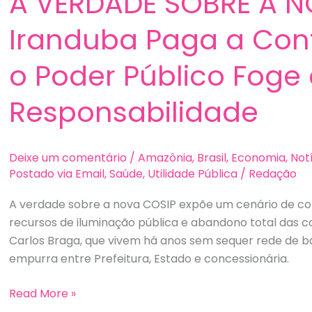
A VERDADE SOBRE A N
Iranduba Paga a Con
o Poder Público Foge
Responsabilidade
Deixe um comentário
/
Amazônia
,
Brasil
,
Economia
,
Not
Postado via Email
,
Saúde
,
Utilidade Pública
/
Redação
A verdade sobre a nova COSIP expõe um cenário de co
recursos de iluminação pública e abandono total das 
Carlos Braga, que vivem há anos sem sequer rede de b
empurra entre Prefeitura, Estado e concessionária.
A
Read More »
VERDADE