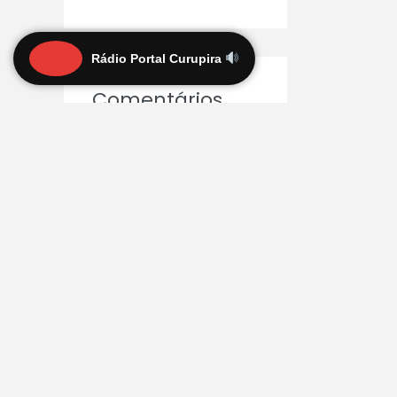
Rádio Portal Curupira
Comentários
Luiz
em
Escândalos em
Manaus: Touro de Wall
Street, Retiro Espiritual
e Pontos de Ônibus
Superfaturados – O
Que Está
Acontecendo?