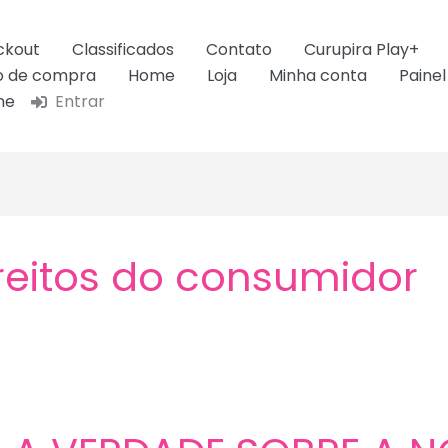
ckout
Classificados
Contato
Curupira Play+
ão de compra
Home
Loja
Minha conta
Painel
ne
Entrar
reitos do consumidor