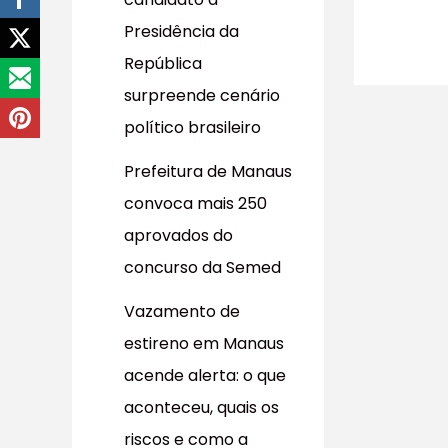
r
Presidência da
p
República
o
surpreende cenário
r
político brasileiro
:
Prefeitura de Manaus
convoca mais 250
aprovados do
concurso da Semed
Vazamento de
estireno em Manaus
acende alerta: o que
aconteceu, quais os
riscos e como a