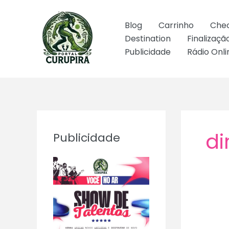
Ir
para
Blog
Carrinho
Che
o
Destination
Finalizaç
conteúdo
Publicidade
Rádio Onli
di
Publicidade