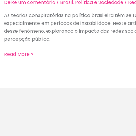
Deixe um comentário
/
Brasil
,
Política e Sociedade
/
Re
As teorias conspiratórias na política brasileira têm s
especialmente em períodos de instabilidade. Neste arti
desse fenômeno, explorando o impacto das redes sociai
percepção pública.
Causa
Read More »
e
Efeitos
de
Teorias
Conspiratórias
na
Política
Brasileira