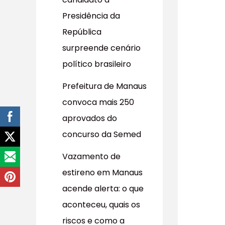
r
Presidência da
p
República
o
surpreende cenário
r
político brasileiro
:
Prefeitura de Manaus
convoca mais 250
aprovados do
concurso da Semed
Vazamento de
estireno em Manaus
acende alerta: o que
aconteceu, quais os
riscos e como a