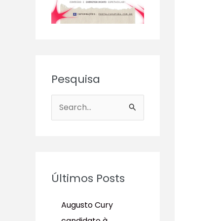
Pesquisa
P
e
s
q
u
Últimos Posts
i
s
Augusto Cury
a
candidato à