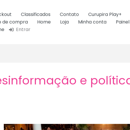
ckout
Classificados
Contato
Curupira Play+
ão de compra
Home
Loja
Minha conta
Painel
ne
Entrar
sinformação e polític