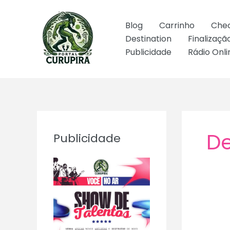
Ir
para
Blog
Carrinho
Che
o
Destination
Finalizaç
conteúdo
Publicidade
Rádio Onli
De
Publicidade