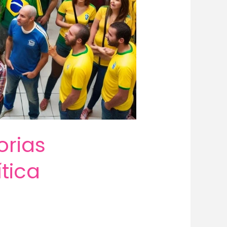
orias
ítica