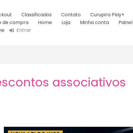
ckout
Classificados
Contato
Curupira Play+
ão de compra
Home
Loja
Minha conta
Painel
ne
Entrar
scontos associativos