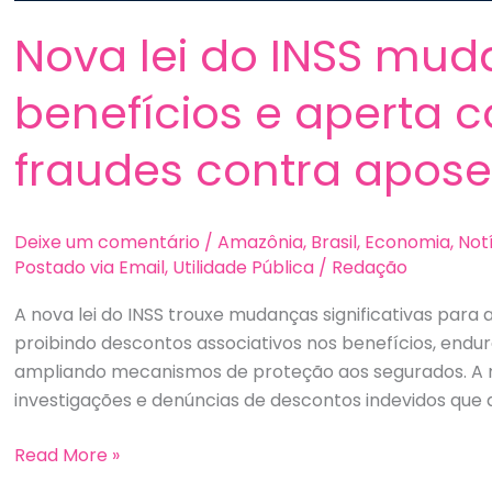
Nova lei do INSS mud
benefícios e aperta 
fraudes contra apos
Deixe um comentário
/
Amazônia
,
Brasil
,
Economia
,
Not
Postado via Email
,
Utilidade Pública
/
Redação
A nova lei do INSS trouxe mudanças significativas para
proibindo descontos associativos nos benefícios, end
ampliando mecanismos de proteção aos segurados. A m
investigações e denúncias de descontos indevidos que a
Nova
Read More »
lei