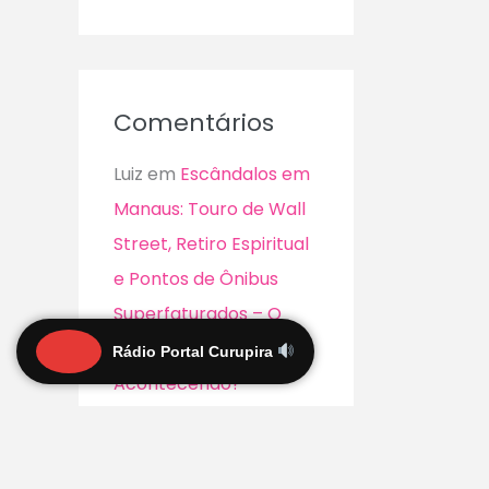
Comentários
Luiz
em
Escândalos em
Manaus: Touro de Wall
Street, Retiro Espiritual
e Pontos de Ônibus
Superfaturados – O
Que Está
Rádio Portal Curupira
Acontecendo?