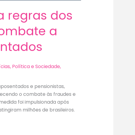
a regras dos
combate a
entados
ícias
,
Política e Sociedade
,
 aposentados e pensionistas,
urecendo o combate às fraudes e
edida foi impulsionada após
tingiram milhões de brasileiros.