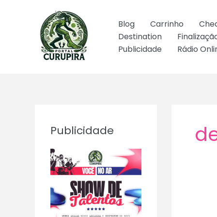
Ir
para
Blog
Carrinho
Che
o
Destination
Finalizaç
conteúdo
Publicidade
Rádio Onli
de
Publicidade