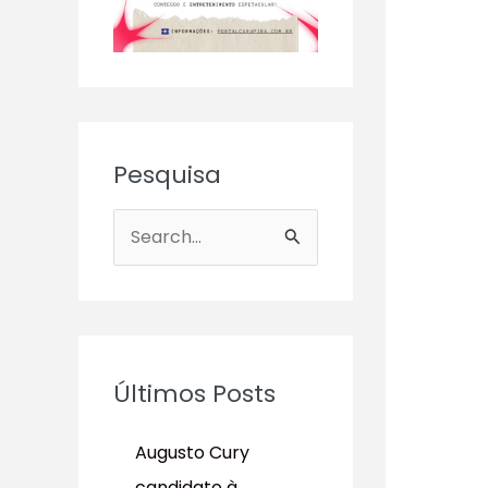
Pesquisa
P
e
s
q
u
Últimos Posts
i
s
Augusto Cury
a
candidato à