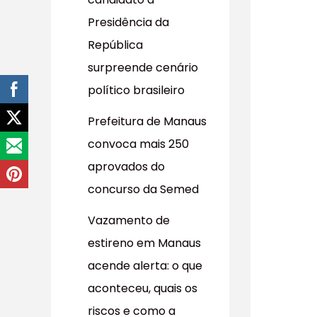
r
Presidência da
p
República
o
surpreende cenário
r
político brasileiro
:
Prefeitura de Manaus
convoca mais 250
aprovados do
concurso da Semed
Vazamento de
estireno em Manaus
acende alerta: o que
aconteceu, quais os
riscos e como a