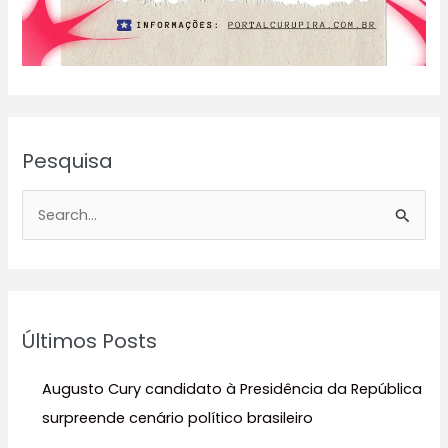
Pesquisa
P
e
s
q
u
Últimos Posts
i
s
Augusto Cury candidato à Presidência da República
a
surpreende cenário político brasileiro
r