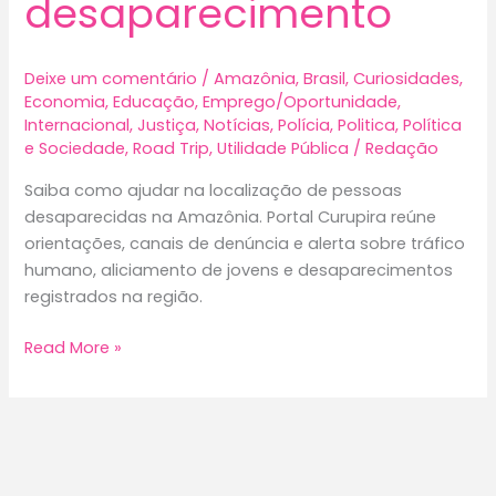
desaparecimento
Deixe um comentário
/
Amazônia
,
Brasil
,
Curiosidades
,
Economia
,
Educação
,
Emprego/Oportunidade
,
Internacional
,
Justiça
,
Notícias
,
Polícia
,
Politica
,
Política
e Sociedade
,
Road Trip
,
Utilidade Pública
/
Redação
Saiba como ajudar na localização de pessoas
desaparecidas na Amazônia. Portal Curupira reúne
orientações, canais de denúncia e alerta sobre tráfico
humano, aliciamento de jovens e desaparecimentos
registrados na região.
Pessoas
Read More »
desaparecidas
na
Amazônia:
como
ajudar