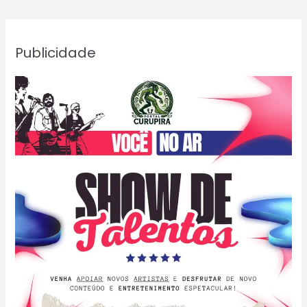
e
denunciar
casos
Publicidade
de
desaparecimento