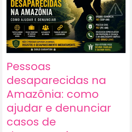
Pessoas
desaparecidas na
Amazônia: como
ajudar e denunciar
casos de