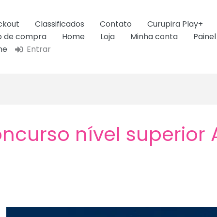
ckout
Classificados
Contato
Curupira Play+
ão de compra
Home
Loja
Minha conta
Painel
ne
Entrar
ncurso nível superio