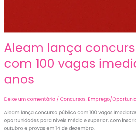
Aleam lança concurs
com 100 vagas imedi
anos
Deixe um comentário
/
Concursos
,
Emprego/Oportuni
Aleam lança concurso público com 100 vagas imediatas
oportunidades para níveis médio e superior, com inscri
outubro e provas em 14 de dezembro.