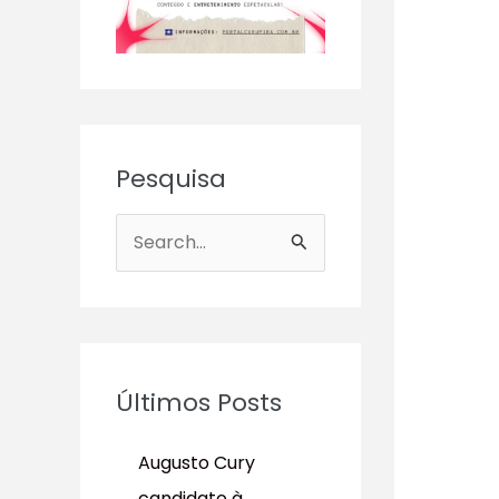
Pesquisa
P
e
s
q
u
Últimos Posts
i
s
Augusto Cury
a
candidato à