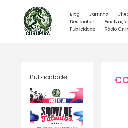
Ir
para
Blog
Carrinho
Che
o
Destination
Finalizaç
conteúdo
Publicidade
Rádio Onli
co
Publicidade