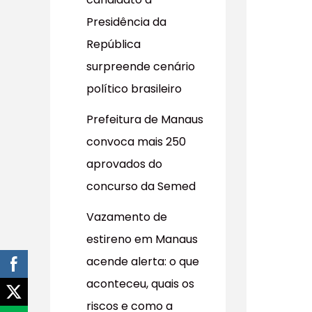
r
Presidência da
p
República
o
surpreende cenário
r
político brasileiro
:
Prefeitura de Manaus
convoca mais 250
aprovados do
concurso da Semed
Vazamento de
estireno em Manaus
acende alerta: o que
aconteceu, quais os
riscos e como a