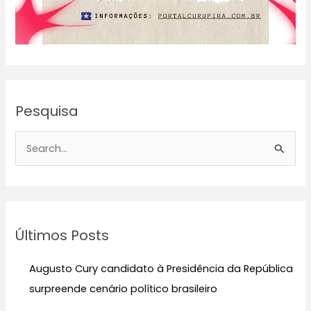
Pesquisa
P
e
s
q
u
Últimos Posts
i
s
Augusto Cury candidato à Presidência da República
a
surpreende cenário político brasileiro
r