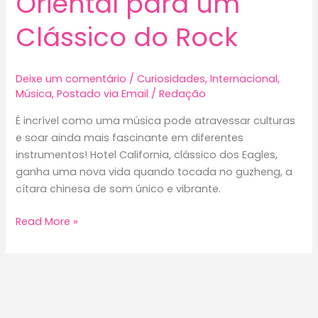
Oriental para um
Clássico do Rock
Deixe um comentário
/
Curiosidades
,
Internacional
,
Música
,
Postado via Email
/
Redação
É incrível como uma música pode atravessar culturas
e soar ainda mais fascinante em diferentes
instrumentos! Hotel California, clássico dos Eagles,
ganha uma nova vida quando tocada no guzheng, a
cítara chinesa de som único e vibrante.
Hotel
Read More »
California
no
Guzheng:
Um
Toque