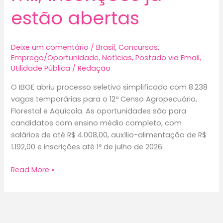
estão abertas
Deixe um comentário
/
Brasil
,
Concursos
,
Emprego/Oportunidade
,
Notícias
,
Postado via Email
,
Utilidade Pública
/
Redação
O IBGE abriu processo seletivo simplificado com 8.238
vagas temporárias para o 12º Censo Agropecuário,
Florestal e Aquícola. As oportunidades são para
candidatos com ensino médio completo, com
salários de até R$ 4.008,00, auxílio-alimentação de R$
1.192,00 e inscrições até 1º de julho de 2026.
Concurso
Read More »
IBGE
2026
oferece
8.238