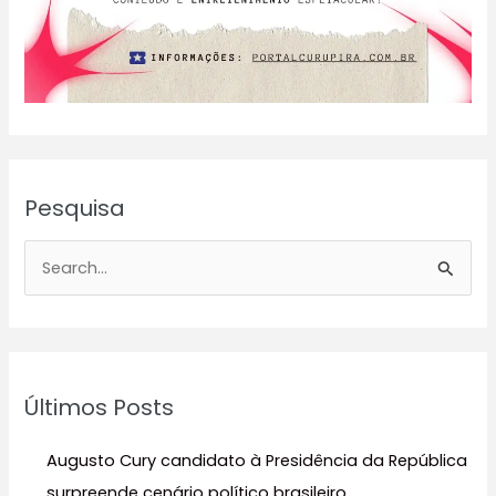
Pesquisa
P
e
s
q
u
Últimos Posts
i
s
Augusto Cury candidato à Presidência da República
a
surpreende cenário político brasileiro