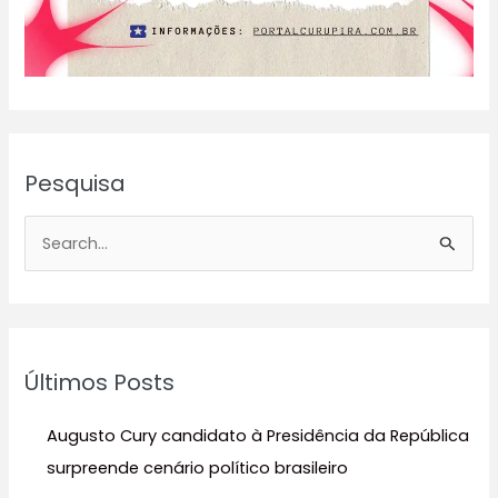
Pesquisa
P
e
s
q
u
Últimos Posts
i
s
Augusto Cury candidato à Presidência da República
a
surpreende cenário político brasileiro
r