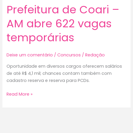
Prefeitura de Coari –
AM abre 622 vagas
temporárias
Deixe um comentário
/
Concursos
/
Redação
Oportunidade em diversos cargos oferecem salários
de até R$ 4,1 mil; chances contam também com
cadastro reserva e reserva para PCDs.
Prefeitura
Read More »
de
Coari
–
AM
abre