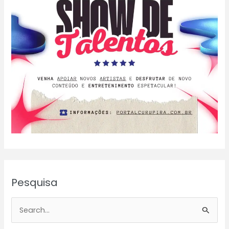
Pesquisa
P
e