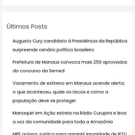
s
q
u
Últimos Posts
i
s
Augusto Cury candidato à Presidência da República
a
surpreende cenário político brasileiro
r
Prefeitura de Manaus convoca mais 250 aprovados
p
do concurso da Semed
o
r
Vazamento de estireno em Manaus acende alerta:
:
o que aconteceu, quais os riscos e como a
população deve se proteger
Manaquiri em Ação estreia na Rádio Curupira e leva
a voz da comunidade para toda a Amazônia
MPF aciona Justiça para garantir imunidade de IPTU