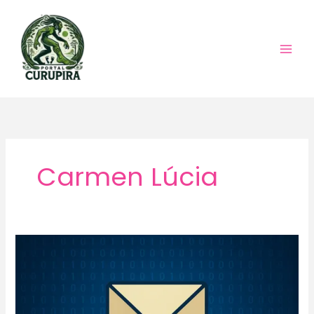
Ir
para
o
conteúdo
Carmen Lúcia