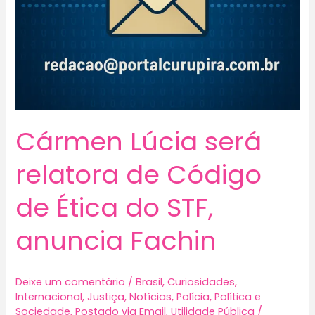
Cármen Lúcia será
relatora de Código
de Ética do STF,
anuncia Fachin
Deixe um comentário
/
Brasil
,
Curiosidades
,
Internacional
,
Justiça
,
Notícias
,
Polícia
,
Política e
Sociedade
,
Postado via Email
,
Utilidade Pública
/