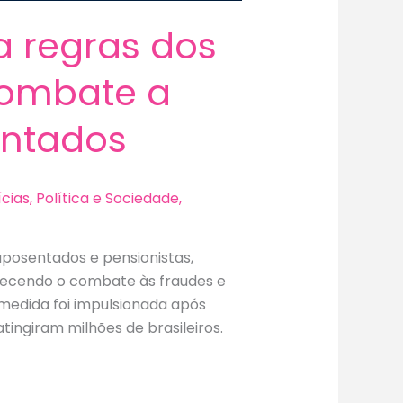
a regras dos
combate a
entados
ícias
,
Política e Sociedade
,
 aposentados e pensionistas,
urecendo o combate às fraudes e
edida foi impulsionada após
tingiram milhões de brasileiros.