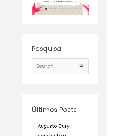
Pesquisa
P
e
s
q
u
Últimos Posts
i
s
Augusto Cury
a
candidato à