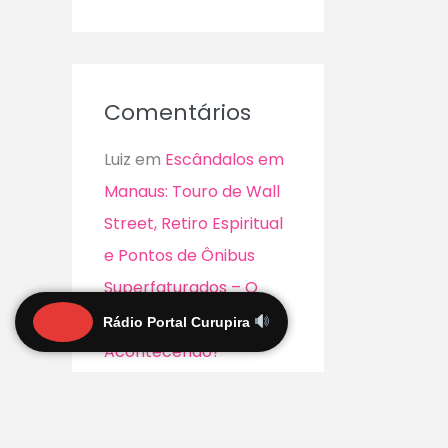
Comentários
Luiz
em
Escândalos em
Manaus: Touro de Wall
Street, Retiro Espiritual
e Pontos de Ônibus
Superfaturados – O
Que Está
Rádio Portal Curupira
Acontecendo?