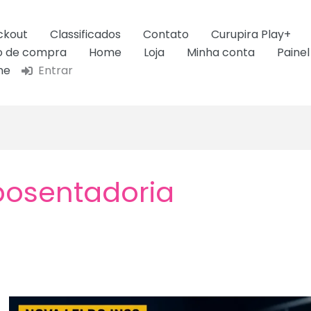
ckout
Classificados
Contato
Curupira Play+
ão de compra
Home
Loja
Minha conta
Painel
ne
Entrar
posentadoria