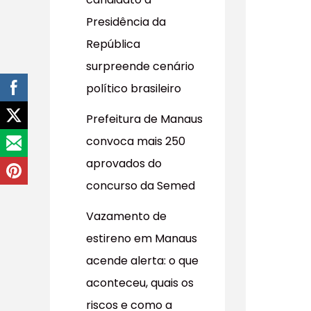
r
Presidência da
p
República
o
surpreende cenário
r
político brasileiro
:
Prefeitura de Manaus
convoca mais 250
aprovados do
concurso da Semed
Vazamento de
estireno em Manaus
acende alerta: o que
aconteceu, quais os
riscos e como a