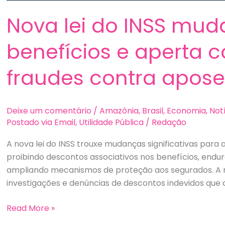
Nova lei do INSS mud
benefícios e aperta 
fraudes contra apos
Deixe um comentário
/
Amazônia
,
Brasil
,
Economia
,
Not
Postado via Email
,
Utilidade Pública
/
Redação
A nova lei do INSS trouxe mudanças significativas para
proibindo descontos associativos nos benefícios, end
ampliando mecanismos de proteção aos segurados. A m
investigações e denúncias de descontos indevidos que a
Nova
Read More »
lei