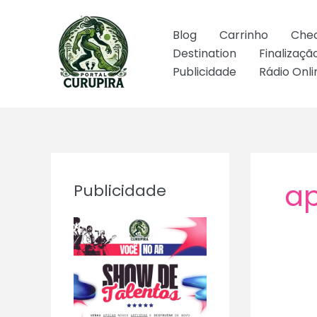
Ir
para
Blog
Carrinho
Che
o
Destination
Finalizaç
conteúdo
Publicidade
Rádio Onli
a
Publicidade