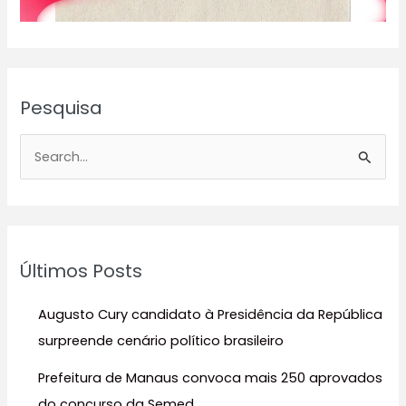
Pesquisa
P
e
s
q
u
Últimos Posts
i
s
Augusto Cury candidato à Presidência da República
a
surpreende cenário político brasileiro
r
Prefeitura de Manaus convoca mais 250 aprovados
p
do concurso da Semed