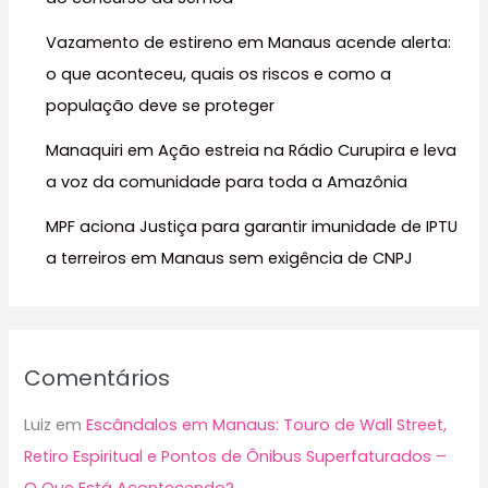
o
r
Vazamento de estireno em Manaus acende alerta:
:
o que aconteceu, quais os riscos e como a
população deve se proteger
Manaquiri em Ação estreia na Rádio Curupira e leva
a voz da comunidade para toda a Amazônia
MPF aciona Justiça para garantir imunidade de IPTU
a terreiros em Manaus sem exigência de CNPJ
Comentários
Luiz
em
Escândalos em Manaus: Touro de Wall Street,
Retiro Espiritual e Pontos de Ônibus Superfaturados –
O Que Está Acontecendo?