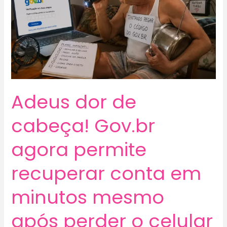
Adeus dor de
cabeça! Gov.br
agora permite
recuperar conta em
minutos mesmo
após perder o celular