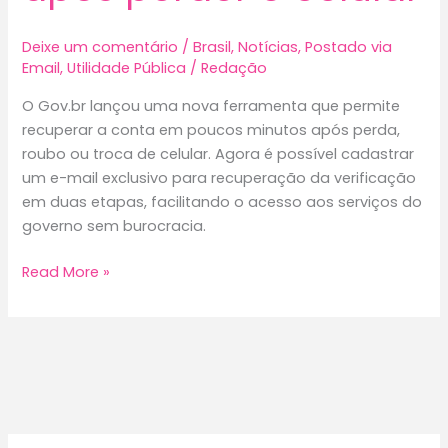
Deixe um comentário
/
Brasil
,
Notícias
,
Postado via
Email
,
Utilidade Pública
/
Redação
O Gov.br lançou uma nova ferramenta que permite
recuperar a conta em poucos minutos após perda,
roubo ou troca de celular. Agora é possível cadastrar
um e-mail exclusivo para recuperação da verificação
em duas etapas, facilitando o acesso aos serviços do
governo sem burocracia.
Adeus
Read More »
dor
de
cabeça!
Gov.br
agora
permite
recuperar