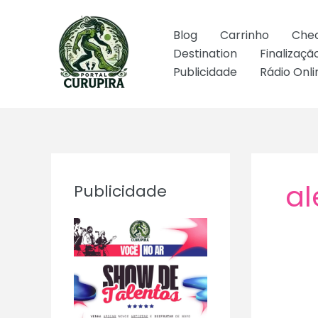
Ir
para
Blog
Carrinho
Che
o
Destination
Finalizaç
conteúdo
Publicidade
Rádio Onli
al
Publicidade