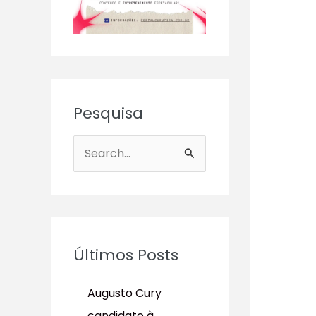
Pesquisa
P
e
s
q
u
Últimos Posts
i
s
Augusto Cury
a
candidato à