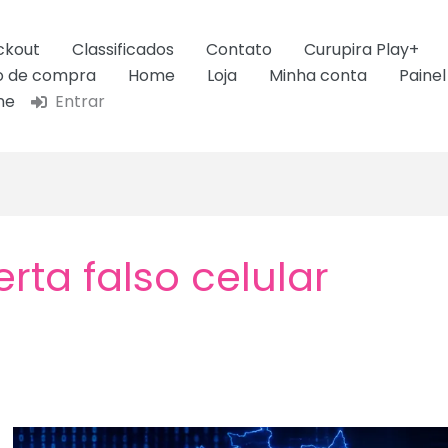
ckout
Classificados
Contato
Curupira Play+
ão de compra
Home
Loja
Minha conta
Painel
ne
Entrar
erta falso celular