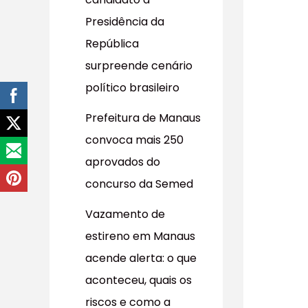
r
Presidência da
p
República
o
surpreende cenário
r
político brasileiro
:
Prefeitura de Manaus
convoca mais 250
aprovados do
concurso da Semed
Vazamento de
estireno em Manaus
acende alerta: o que
aconteceu, quais os
riscos e como a