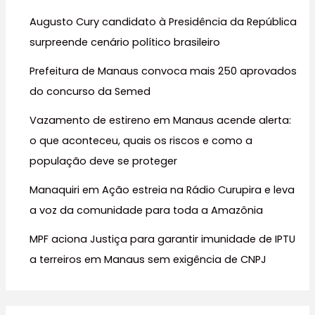
s
Augusto Cury candidato à Presidência da República
a
surpreende cenário político brasileiro
r
Prefeitura de Manaus convoca mais 250 aprovados
p
do concurso da Semed
o
r
Vazamento de estireno em Manaus acende alerta:
:
o que aconteceu, quais os riscos e como a
população deve se proteger
Manaquiri em Ação estreia na Rádio Curupira e leva
a voz da comunidade para toda a Amazônia
MPF aciona Justiça para garantir imunidade de IPTU
a terreiros em Manaus sem exigência de CNPJ