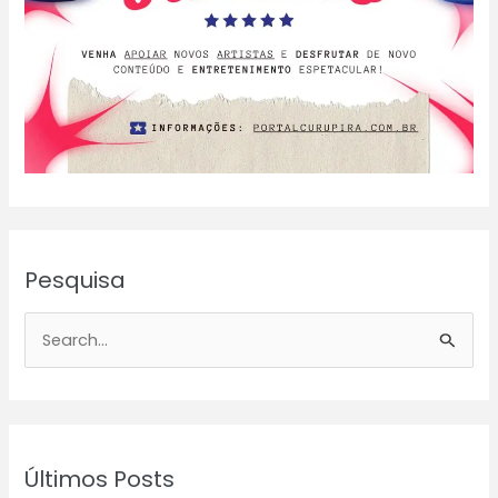
Pesquisa
P
e
s
q
u
Últimos Posts
i