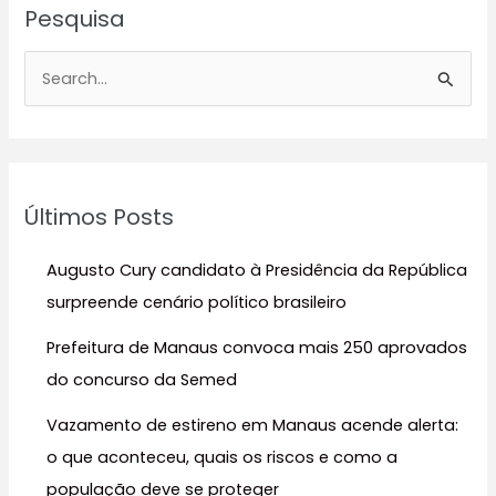
Pesquisa
P
e
s
q
u
Últimos Posts
i
s
Augusto Cury candidato à Presidência da República
a
surpreende cenário político brasileiro
r
Prefeitura de Manaus convoca mais 250 aprovados
p
do concurso da Semed
o
r
Vazamento de estireno em Manaus acende alerta:
:
o que aconteceu, quais os riscos e como a
população deve se proteger