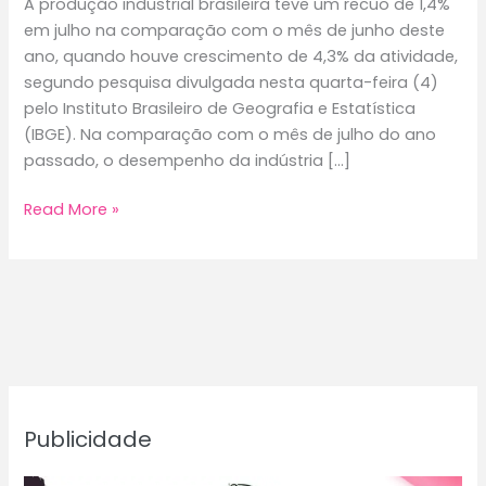
A produção industrial brasileira teve um recuo de 1,4%
em julho na comparação com o mês de junho deste
ano, quando houve crescimento de 4,3% da atividade,
segundo pesquisa divulgada nesta quarta-feira (4)
pelo Instituto Brasileiro de Geografia e Estatística
(IBGE). Na comparação com o mês de julho do ano
passado, o desempenho da indústria […]
Produção
Read More »
industrial
recua
1,4%
em
julho;
crescimento
no
ano
Publicidade
é
de