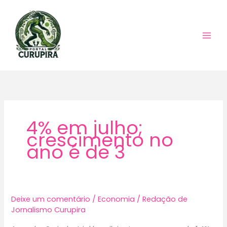
Ir
para
o
conteúdo
4% em julho;
crescimento no
ano é de 3
Deixe um comentário
/
Economia
/
Redação de
Jornalismo Curupira