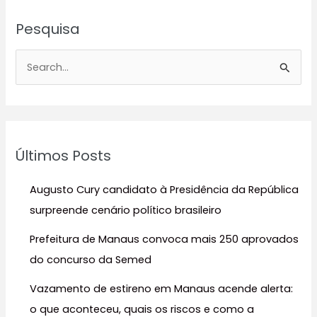
Pesquisa
P
e
s
q
u
Últimos Posts
i
s
Augusto Cury candidato à Presidência da República
a
surpreende cenário político brasileiro
r
Prefeitura de Manaus convoca mais 250 aprovados
p
do concurso da Semed
o
r
Vazamento de estireno em Manaus acende alerta:
:
o que aconteceu, quais os riscos e como a