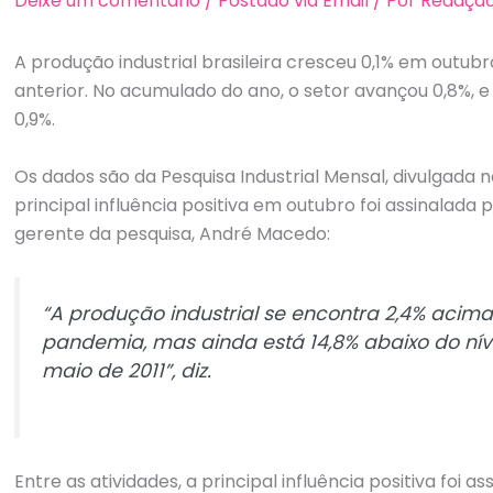
Deixe um comentário
/
Postado via Email
/ Por
Redaçã
A produção industrial brasileira cresceu 0,1% em out
anterior. No acumulado do ano, o setor avançou 0,8%, e 
0,9%.
Os dados são da Pesquisa Industrial Mensal, divulgada n
principal influência positiva em outubro foi assinalada p
gerente da pesquisa, André Macedo:
“A produção industrial se encontra 2,4% acim
pandemia, mas ainda está 14,8% abaixo do ní
maio de 2011”, diz.
Entre as atividades, a principal influência positiva foi as