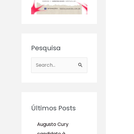
Pesquisa
P
e
s
q
u
Últimos Posts
i
s
Augusto Cury
a
candidato à