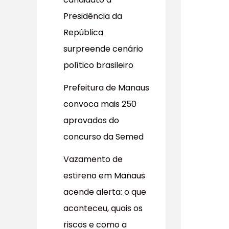
r
Presidência da
p
República
o
surpreende cenário
r
político brasileiro
:
Prefeitura de Manaus
convoca mais 250
aprovados do
concurso da Semed
Vazamento de
estireno em Manaus
acende alerta: o que
aconteceu, quais os
riscos e como a