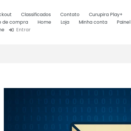
ckout
Classificados
Contato
Curupira Play+
ão de compra
Home
Loja
Minha conta
Painel
ne
Entrar