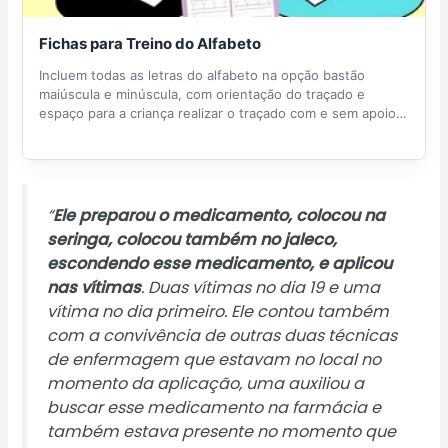
Fichas para Treino do Alfabeto
Incluem todas as letras do alfabeto na opção bastão
maiúscula e minúscula, com orientação do traçado e
espaço para a criança realizar o traçado com e sem apoio
de pontilhados. Recurso excelente para crianças que
estão com dificuldade em traçar as letras, ou estão
iniciando esse processo. O material pode ser plastificado e
utilizado com caneta para quadro branco ou como
atividade de caderno.
“
Ele preparou o medicamento, colocou na
seringa, colocou também no jaleco,
escondendo esse medicamento, e aplicou
nas vítimas
. Duas vítimas no dia 19 e uma
vítima no dia primeiro. Ele contou também
com a convivência de outras duas técnicas
de enfermagem que estavam no local no
momento da aplicação, uma auxiliou a
buscar esse medicamento na farmácia e
também estava presente no momento que