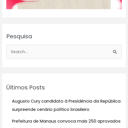
Pesquisa
P
e
s
q
u
Últimos Posts
i
s
Augusto Cury candidato à Presidência da República
a
surpreende cenário político brasileiro
r
Prefeitura de Manaus convoca mais 250 aprovados
p