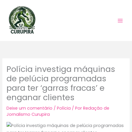
Ir
para
o
conteúdo
Polícia investiga máquinas
de pelúcia programadas
para ter ‘garras fracas’ e
enganar clientes
Deixe um comentário
/
Polícia
/ Por
Redação de
Jornalismo Curupira