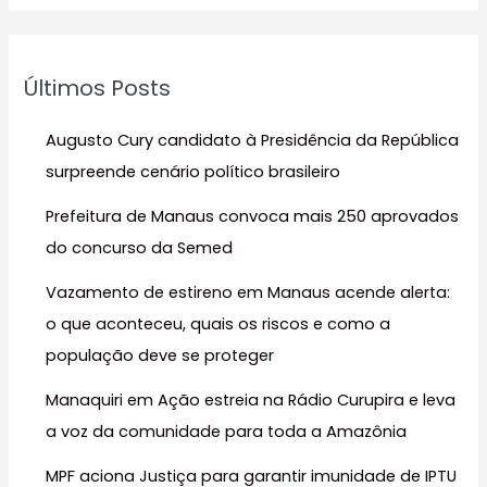
s
q
u
Últimos Posts
i
s
Augusto Cury candidato à Presidência da República
a
surpreende cenário político brasileiro
r
Prefeitura de Manaus convoca mais 250 aprovados
p
do concurso da Semed
o
r
Vazamento de estireno em Manaus acende alerta:
:
o que aconteceu, quais os riscos e como a
população deve se proteger
Manaquiri em Ação estreia na Rádio Curupira e leva
a voz da comunidade para toda a Amazônia
MPF aciona Justiça para garantir imunidade de IPTU