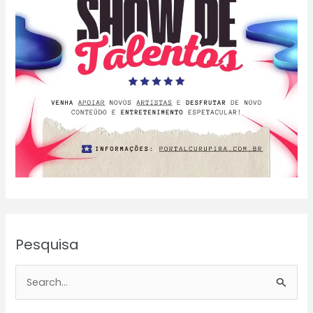
Pesquisa
P
e