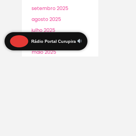
setembro 2025
agosto 2025
julho 2025
junho 2025
Rádio Portal Curupira
maio 2025
abril 2025
março 2025
fevereiro 2025
dezembro 2024
novembro 2024
outubro 2024
setembro 2024