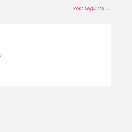
Post seguinte
→
o.