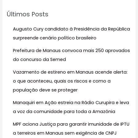
u
Últimos Posts
i
s
Augusto Cury candidato à Presidência da República
a
surpreende cenário político brasileiro
r
Prefeitura de Manaus convoca mais 250 aprovados
p
do concurso da Semed
o
r
Vazamento de estireno em Manaus acende alerta:
:
o que aconteceu, quais os riscos e como a
população deve se proteger
Manaquiri em Ação estreia na Rádio Curupira e leva
a voz da comunidade para toda a Amazônia
MPF aciona Justiça para garantir imunidade de IPTU
a terreiros em Manaus sem exigência de CNPJ