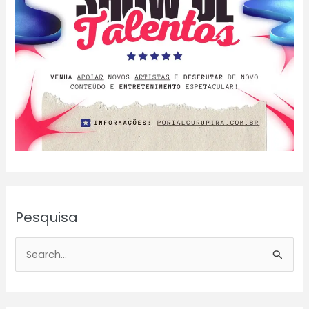
Pesquisa
P
e
s
q