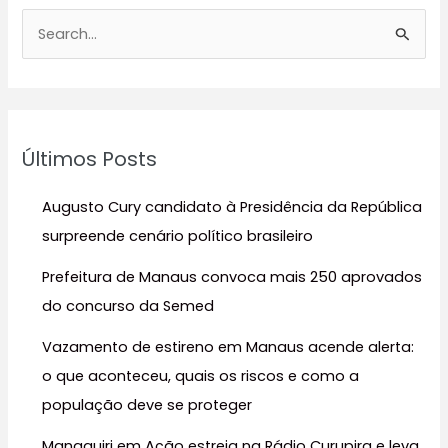
P
e
s
q
u
Últimos Posts
i
s
Augusto Cury candidato à Presidência da República
a
surpreende cenário político brasileiro
r
Prefeitura de Manaus convoca mais 250 aprovados
p
do concurso da Semed
o
r
Vazamento de estireno em Manaus acende alerta:
:
o que aconteceu, quais os riscos e como a
população deve se proteger
Manaquiri em Ação estreia na Rádio Curupira e leva