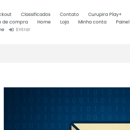
ckout
Classificados
Contato
Curupira Play+
ão de compra
Home
Loja
Minha conta
Painel
ne
Entrar