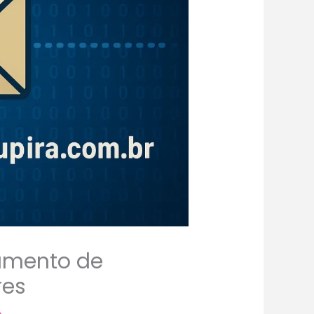
amento de
res