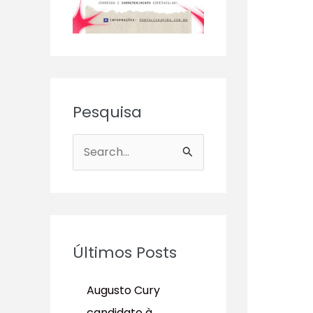
Pesquisa
P
e
s
q
u
Últimos Posts
i
s
Augusto Cury
a
candidato à