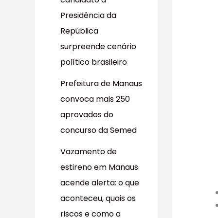
r
Presidência da
p
República
o
surpreende cenário
r
político brasileiro
:
Prefeitura de Manaus
convoca mais 250
aprovados do
concurso da Semed
Vazamento de
estireno em Manaus
acende alerta: o que
aconteceu, quais os
riscos e como a