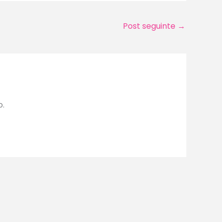
Post seguinte
→
o.