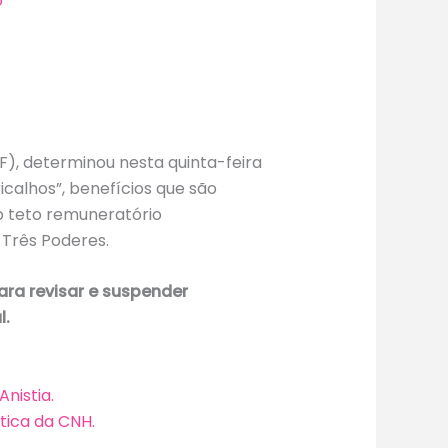
o
TF), determinou nesta quinta-feira
alhos”, benefícios que são
o teto remuneratório
s Três Poderes.
ara revisar e suspender
l.
nistia.
tica da CNH.