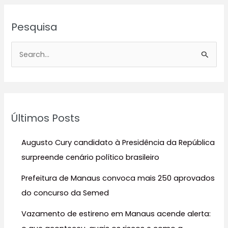
Pesquisa
P
e
s
q
u
Últimos Posts
i
s
Augusto Cury candidato à Presidência da República
a
surpreende cenário político brasileiro
r
Prefeitura de Manaus convoca mais 250 aprovados
p
do concurso da Semed
o
r
Vazamento de estireno em Manaus acende alerta:
: