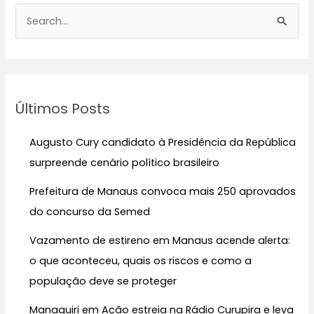
P
e
s
q
u
Últimos Posts
i
s
Augusto Cury candidato à Presidência da República
a
surpreende cenário político brasileiro
r
Prefeitura de Manaus convoca mais 250 aprovados
p
do concurso da Semed
o
r
Vazamento de estireno em Manaus acende alerta:
:
o que aconteceu, quais os riscos e como a
população deve se proteger
Manaquiri em Ação estreia na Rádio Curupira e leva