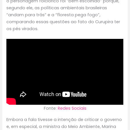
o personagem folclórico foi “bem escolhido” porque,
segundo ele, as políticas ambientais brasileiras
“andam para trás” e a “floresta pega fogo”,
comparando essas questões ao fato do Curupira ter
os pés virados.
Fonte:
Redes Sociais
Embora a fala tivesse a intenção de criticar o governo
e, em especial, a ministra do Meio Ambiente, Marina