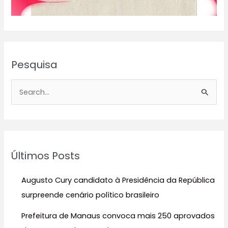
Pesquisa
P
e
s
q
u
Últimos Posts
i
s
Augusto Cury candidato à Presidência da República
a
surpreende cenário político brasileiro
r
Prefeitura de Manaus convoca mais 250 aprovados
p