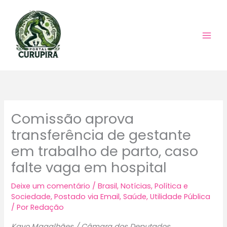
Ir
para
o
conteúdo
Comissão aprova
transferência de gestante
em trabalho de parto, caso
falte vaga em hospital
Deixe um comentário
/
Brasil
,
Notícias
,
Política e
Sociedade
,
Postado via Email
,
Saúde
,
Utilidade Pública
/ Por
Redação
Kayo Magalhães / Câmara dos Deputados