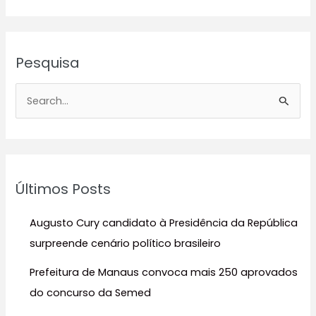
Pesquisa
P
e
s
q
u
Últimos Posts
i
s
Augusto Cury candidato à Presidência da República
a
surpreende cenário político brasileiro
r
Prefeitura de Manaus convoca mais 250 aprovados
p
do concurso da Semed
o