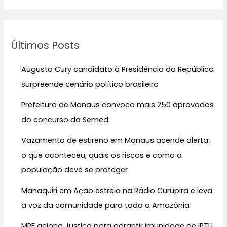
s
q
u
Últimos Posts
i
s
Augusto Cury candidato à Presidência da República
a
surpreende cenário político brasileiro
r
Prefeitura de Manaus convoca mais 250 aprovados
p
do concurso da Semed
o
r
Vazamento de estireno em Manaus acende alerta:
:
o que aconteceu, quais os riscos e como a
população deve se proteger
Manaquiri em Ação estreia na Rádio Curupira e leva
a voz da comunidade para toda a Amazônia
MPF aciona Justiça para garantir imunidade de IPTU