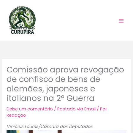
Ir
para
o
conteúdo
Comissão aprova revogação
de confisco de bens de
alemães, japoneses e
italianos na 2ª Guerra
Deixe um comentário
/
Postado via Email
/ Por
Redação
Vinicius Loures/Câmara dos Deputados