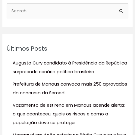
P
e
s
q
u
Últimos Posts
i
s
Augusto Cury candidato à Presidência da República
a
surpreende cenário político brasileiro
r
Prefeitura de Manaus convoca mais 250 aprovados
p
do concurso da Semed
o
r
Vazamento de estireno em Manaus acende alerta:
:
o que aconteceu, quais os riscos e como a
população deve se proteger