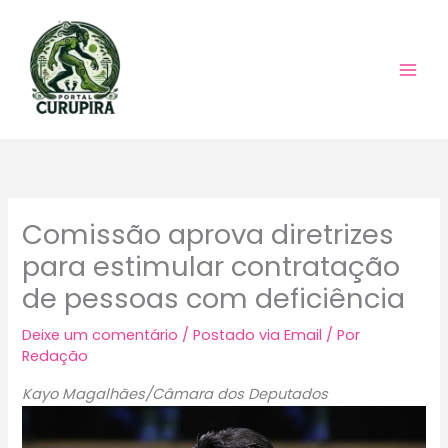
Ir
para
o
conteúdo
Comissão aprova diretrizes
para estimular contratação
de pessoas com deficiência
Deixe um comentário
/
Postado via Email
/ Por
Redação
Kayo Magalhães/Câmara dos Deputados