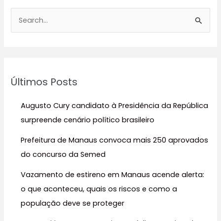
P
e
s
q
u
Últimos Posts
i
s
Augusto Cury candidato à Presidência da República
a
surpreende cenário político brasileiro
r
Prefeitura de Manaus convoca mais 250 aprovados
p
do concurso da Semed
o
r
Vazamento de estireno em Manaus acende alerta:
:
o que aconteceu, quais os riscos e como a
população deve se proteger