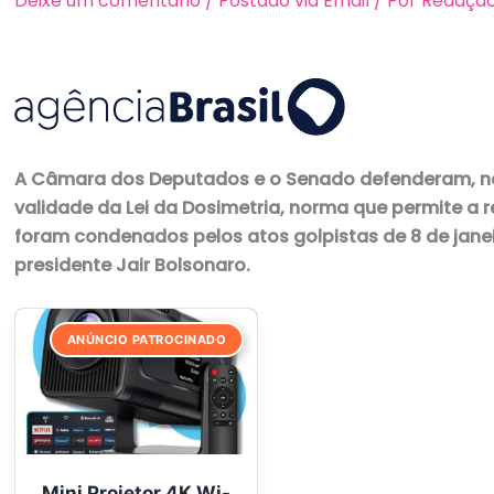
Deixe um comentário
/
Postado via Email
/ Por
Redaçã
A Câmara dos Deputados e o Senado defenderam, nes
validade da Lei da Dosimetria, norma que permite a
foram condenados pelos atos golpistas de 8 de janeir
presidente Jair Bolsonaro.
ANÚNCIO PATROCINADO
Mini Projetor 4K Wi-