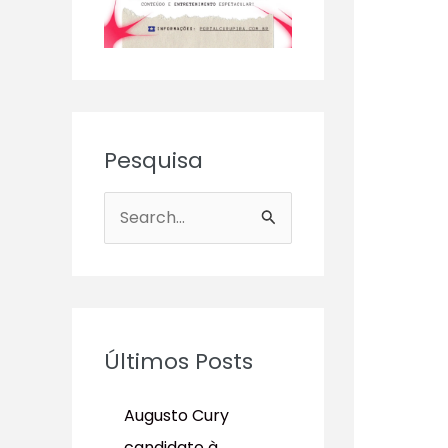
Pesquisa
P
e
s
q
u
Últimos Posts
i
s
Augusto Cury
a
candidato à