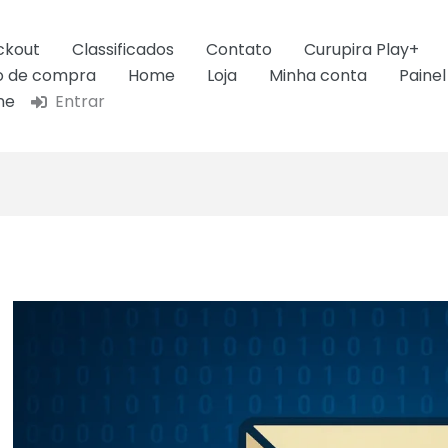
ckout
Classificados
Contato
Curupira Play+
ão de compra
Home
Loja
Minha conta
Painel
ne
Entrar