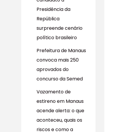
r
Presidência da
p
República
o
surpreende cenário
r
político brasileiro
:
Prefeitura de Manaus
convoca mais 250
aprovados do
concurso da Semed
Vazamento de
estireno em Manaus
acende alerta: o que
aconteceu, quais os
riscos e como a