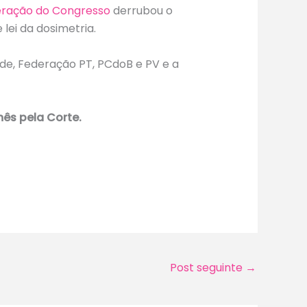
eração do Congresso
derrubou o
 lei da dosimetria.
e, Federação PT, PCdoB e PV e a
ês pela Corte.
Post seguinte
→