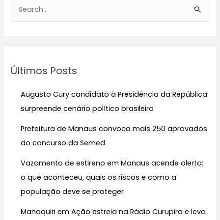
P
e
s
q
u
Últimos Posts
i
s
Augusto Cury candidato à Presidência da República
a
surpreende cenário político brasileiro
r
Prefeitura de Manaus convoca mais 250 aprovados
p
do concurso da Semed
o
r
Vazamento de estireno em Manaus acende alerta:
:
o que aconteceu, quais os riscos e como a
população deve se proteger
Manaquiri em Ação estreia na Rádio Curupira e leva