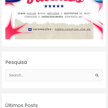
Pesquisa
P
e
s
q
u
Últimos Posts
i