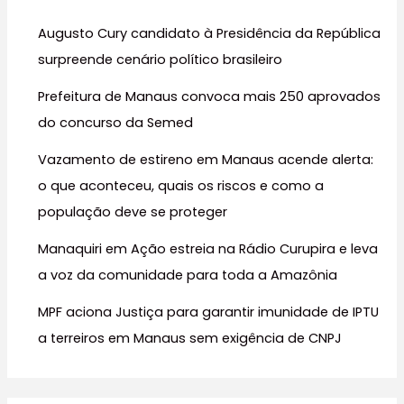
s
Augusto Cury candidato à Presidência da República
a
surpreende cenário político brasileiro
r
Prefeitura de Manaus convoca mais 250 aprovados
p
do concurso da Semed
o
r
Vazamento de estireno em Manaus acende alerta:
:
o que aconteceu, quais os riscos e como a
população deve se proteger
Manaquiri em Ação estreia na Rádio Curupira e leva
a voz da comunidade para toda a Amazônia
MPF aciona Justiça para garantir imunidade de IPTU
a terreiros em Manaus sem exigência de CNPJ