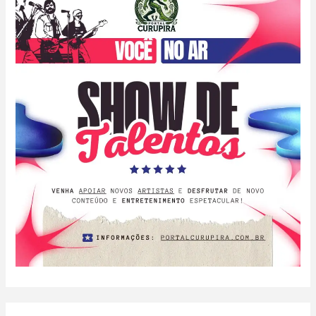
DEIXA
340
MIL
ESTUDANTES
A
PÉ
—
ENQUANTO
EDUCAÇÃO
E
SAÚDE
DESABAM
NO
AMAZONAS