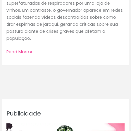
superfaturadas de respiradores por uma loja de
vinhos. Em contraste, o governador aparece em redes
sociais fazendo vídeos descontraídos sobre como
tirar espinhas de jaraqui, gerando críticas sobre sua
postura diante de crises graves que afetam a
população.
DEPOIS
Read More »
DE
PROMETER
O
FUTURO,
WILSON
LIMA
CORTA
O
Publicidade
PASSE
LIVRE
E