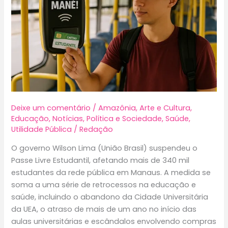
Deixe um comentário
/
Amazônia
,
Arte e Cultura
,
Educação
,
Notícias
,
Política e Sociedade
,
Saúde
,
Utilidade Pública
/
Redação
O governo Wilson Lima (União Brasil) suspendeu o
Passe Livre Estudantil, afetando mais de 340 mil
estudantes da rede pública em Manaus. A medida se
soma a uma série de retrocessos na educação e
saúde, incluindo o abandono da Cidade Universitária
da UEA, o atraso de mais de um ano no início das
aulas universitárias e escândalos envolvendo compras