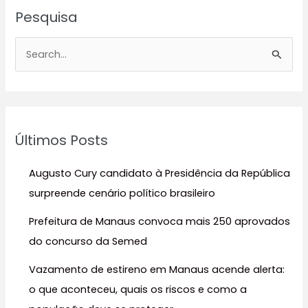
Pesquisa
P
e
s
q
u
Últimos Posts
i
s
Augusto Cury candidato à Presidência da República
a
surpreende cenário político brasileiro
r
Prefeitura de Manaus convoca mais 250 aprovados
p
do concurso da Semed
o
r
Vazamento de estireno em Manaus acende alerta:
:
o que aconteceu, quais os riscos e como a