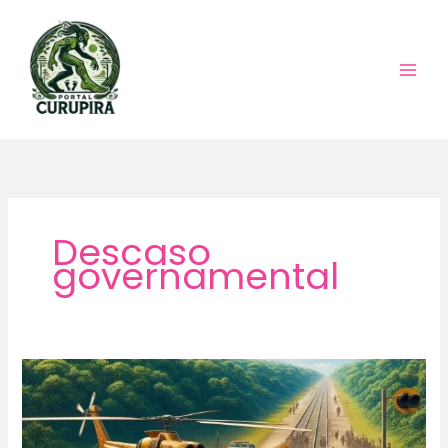
Ir
para
o
conteúdo
Descaso
governamental