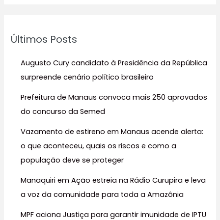
s
q
u
Últimos Posts
i
s
Augusto Cury candidato à Presidência da República
a
surpreende cenário político brasileiro
r
Prefeitura de Manaus convoca mais 250 aprovados
p
do concurso da Semed
o
r
Vazamento de estireno em Manaus acende alerta:
:
o que aconteceu, quais os riscos e como a
população deve se proteger
Manaquiri em Ação estreia na Rádio Curupira e leva
a voz da comunidade para toda a Amazônia
MPF aciona Justiça para garantir imunidade de IPTU