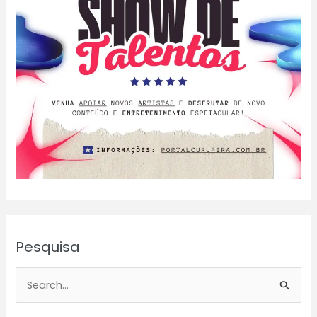
319
Pesquisa
P
e