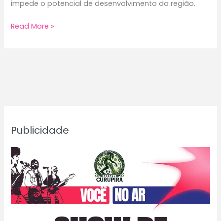
impede o potencial de desenvolvimento da região.
Rodovia
Read More »
Madeira
Mamoré
e
o
Descaso
Repetido:
Um
Retrato
Publicidade
da
História
e
Abandono
à
Semelhança
da
BR-