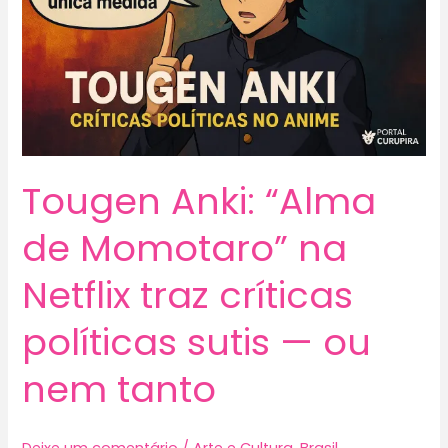
Tougen Anki: “Alma
de Momotaro” na
Netflix traz críticas
políticas sutis — ou
nem tanto