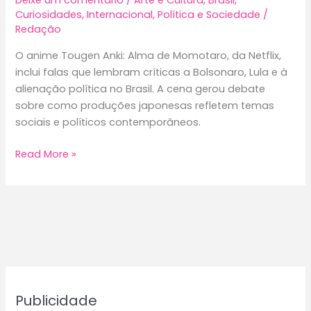
Deixe um comentário
/
Arte e Cultura
,
Brasil
,
Curiosidades
,
Internacional
,
Política e Sociedade
/
Redação
O anime Tougen Anki: Alma de Momotaro, da Netflix,
inclui falas que lembram críticas a Bolsonaro, Lula e à
alienação política no Brasil. A cena gerou debate
sobre como produções japonesas refletem temas
sociais e políticos contemporâneos.
Tougen
Read More »
Anki:
“Alma
de
Momotaro”
na
Netflix
traz
críticas
Publicidade
políticas