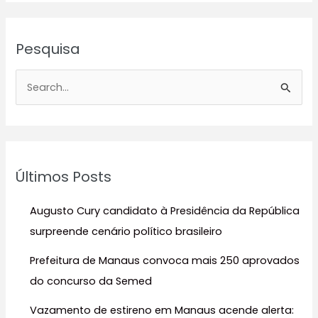
Pesquisa
P
e
s
q
u
Últimos Posts
i
s
Augusto Cury candidato à Presidência da República
a
surpreende cenário político brasileiro
r
Prefeitura de Manaus convoca mais 250 aprovados
p
do concurso da Semed
o
r
Vazamento de estireno em Manaus acende alerta: