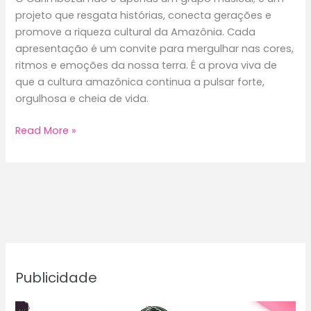
projeto que resgata histórias, conecta gerações e
promove a riqueza cultural da Amazônia. Cada
apresentação é um convite para mergulhar nas cores,
ritmos e emoções da nossa terra. É a prova viva de
que a cultura amazônica continua a pulsar forte,
orgulhosa e cheia de vida.
Carimbozal:
Read More »
A
Arte
e
Cultura
Paraense
em
Movimento
Publicidade