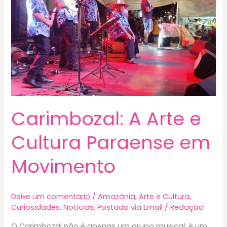
Carimbozal: A Arte e
Cultura Paraense em
Movimento
Deixe um comentário
/
Amazônia
,
Arte e Cultura
,
Curiosidades
,
Notícias
,
Postado via Email
/
Redação
O Carimbozal não é apenas um grupo musical; é um