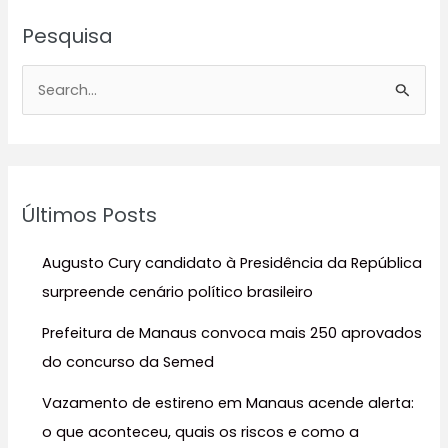
Pesquisa
P
e
s
q
u
Últimos Posts
i
s
Augusto Cury candidato à Presidência da República
a
surpreende cenário político brasileiro
r
Prefeitura de Manaus convoca mais 250 aprovados
p
do concurso da Semed
o
r
Vazamento de estireno em Manaus acende alerta:
:
o que aconteceu, quais os riscos e como a