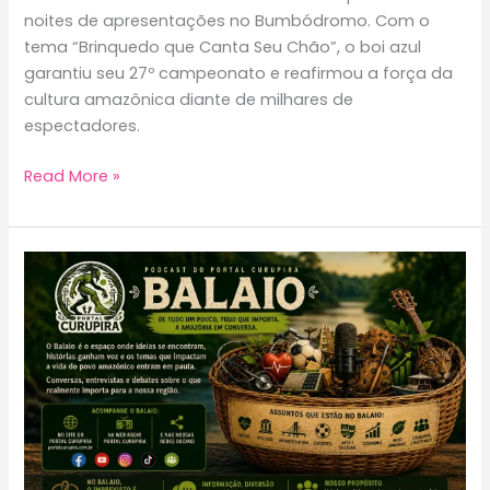
noites de apresentações no Bumbódromo. Com o
tema “Brinquedo que Canta Seu Chão”, o boi azul
garantiu seu 27º campeonato e reafirmou a força da
cultura amazônica diante de milhares de
espectadores.
Caprichoso
Read More »
conquista
o
título
do
59º
Festival
Folclórico
de
Parintins
em
2026