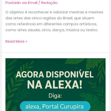
Postado via Email
/
Redação
O objetivo é reconhecer e valorizar mestras e mestres
das artes das cinco regiões do Brasil, que atuem
como referência em diferentes campos artísticos,
como artes visuais, circo, dança, música ou teatro.
Funarte
Read More »
abre
inscrições
para
premiar
mestres
das
artes