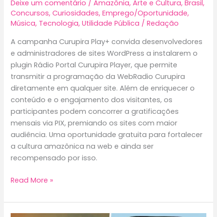
Deixe um comentário
/
Amazônia
,
Arte e Cultura
,
Brasil
,
Concursos
,
Curiosidades
,
Emprego/Oportunidade
,
Música
,
Tecnologia
,
Utilidade Pública
/
Redação
A campanha Curupira Play+ convida desenvolvedores
e administradores de sites WordPress a instalarem o
plugin Rádio Portal Curupira Player, que permite
transmitir a programação da WebRadio Curupira
diretamente em qualquer site. Além de enriquecer o
conteúdo e o engajamento dos visitantes, os
participantes podem concorrer a gratificações
mensais via PIX, premiando os sites com maior
audiência. Uma oportunidade gratuita para fortalecer
a cultura amazônica na web e ainda ser
recompensado por isso.
Curupira
Read More »
Play+:
nova
forma