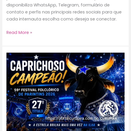
disponibiliza WhatsApp, Telegram, formulário de
contato e perfis nas principais redes sociais para que
cada internauta escolha como deseja se conectar.
Canal
Read More »
Oficial
do
Portal
Curupira
no
WhatsApp:
acompanhe
nossas
novidades
com
segurança
e
privacidade