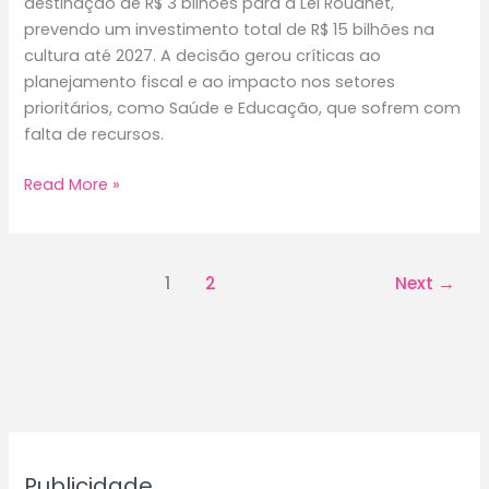
destinação de R$ 3 bilhões para a Lei Rouanet,
prevendo um investimento total de R$ 15 bilhões na
cultura até 2027. A decisão gerou críticas ao
planejamento fiscal e ao impacto nos setores
prioritários, como Saúde e Educação, que sofrem com
falta de recursos.
Após
Read More »
corte
de
R$
1
2
Next
→
4,5
bilhões
da
Saúde,
governo
Lula
destina
R$
Publicidade