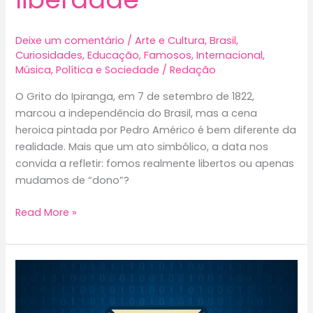
Deixe um comentário
/
Arte e Cultura
,
Brasil
,
Curiosidades
,
Educação
,
Famosos
,
Internacional
,
Música
,
Política e Sociedade
/
Redação
O Grito do Ipiranga, em 7 de setembro de 1822,
marcou a independência do Brasil, mas a cena
heroica pintada por Pedro Américo é bem diferente da
realidade. Mais que um ato simbólico, a data nos
convida a refletir: fomos realmente libertos ou apenas
mudamos de “dono”?
Independência
Read More »
ou
Morte:
mito,
memória
e
a