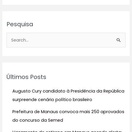
Pesquisa
P
e
s
q
u
Últimos Posts
i
s
Augusto Cury candidato à Presidência da República
a
surpreende cenário político brasileiro
r
Prefeitura de Manaus convoca mais 250 aprovados
p
do concurso da Semed
o
r