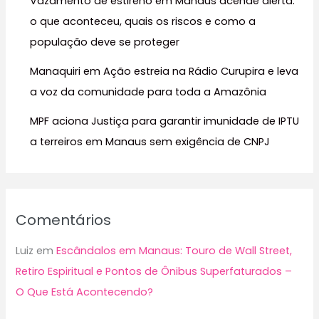
Vazamento de estireno em Manaus acende alerta:
:
o que aconteceu, quais os riscos e como a
população deve se proteger
Manaquiri em Ação estreia na Rádio Curupira e leva
a voz da comunidade para toda a Amazônia
MPF aciona Justiça para garantir imunidade de IPTU
a terreiros em Manaus sem exigência de CNPJ
Comentários
Luiz
em
Escândalos em Manaus: Touro de Wall Street,
Retiro Espiritual e Pontos de Ônibus Superfaturados –
O Que Está Acontecendo?