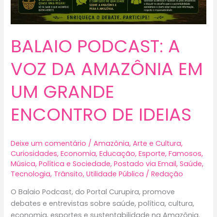
e
amplia
sua
história
BALAIO PODCAST: A
na
arena
VOZ DA AMAZÔNIA EM
UM GRANDE
ENCONTRO DE IDEIAS
Deixe um comentário
/
Amazônia
,
Arte e Cultura
,
Curiosidades
,
Economia
,
Educação
,
Esporte
,
Famosos
,
Música
,
Política e Sociedade
,
Postado via Email
,
Saúde
,
Tecnologia
,
Trânsito
,
Utilidade Pública
/
Redação
O Balaio Podcast, do Portal Curupira, promove
debates e entrevistas sobre saúde, política, cultura,
economia, esportes e sustentabilidade na Amazônia.