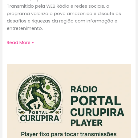
Transmitido pela WEB Rádio e redes sociais, o
programa valoriza o povo amazônico e discute os
desafios e riquezas da região com informação e
entretenimento.
BALAIO
Read More »
PODCAST:
A
VOZ
DA
AMAZÔNIA
EM
UM
GRANDE
ENCONTRO
DE
IDEIAS